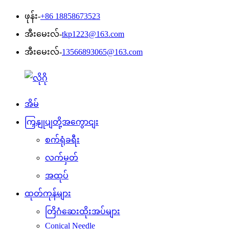
ဖုန်း-
+86 18858673523
အီးမေးလ်-
tkp1223@163.com
အီးမေးလ်-
13566893065@163.com
အိမ်
ကြှနျုပျတို့အကွောငျး
စက်ရုံခရီး
လက်မှတ်
အထုပ်
ထုတ်ကုန်များ
တြိဂံဆေးထိုးအပ်များ
Conical Needle