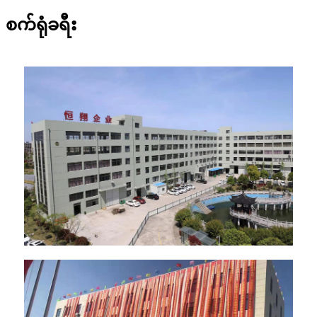
စက်ရုံခရီး