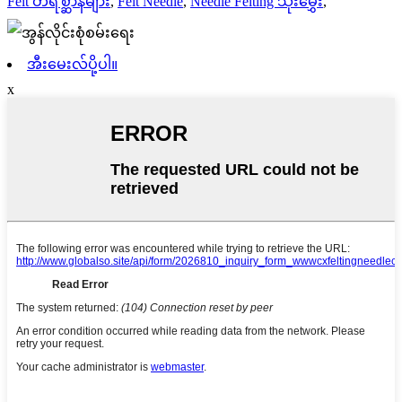
Felt တိရစ္ဆာန်များ
,
Felt Needle
,
Needle Felting သိုးမွှေး
,
အီးမေးလ်ပို့ပါ။
x