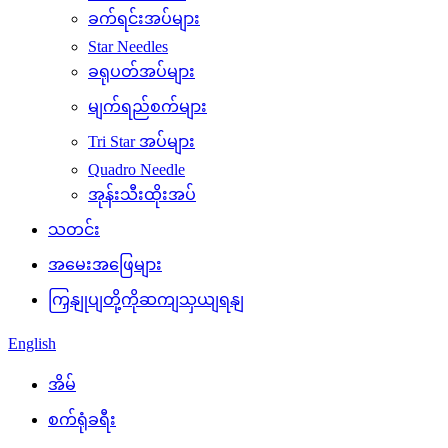
ခက်ရင်းအပ်များ
Star Needles
ခရုပတ်အပ်များ
မျက်ရည်စက်များ
Tri Star အပ်များ
Quadro Needle
အုန်းသီးထိုးအပ်
သတင်း
အမေးအဖြေများ
ကြှနျုပျတို့ကိုဆကျသှယျရနျ
English
အိမ်
စက်ရုံခရီး