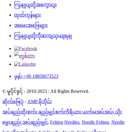
ကြှနျုပျတို့အကွောငျး
ထုတ်ကုန်များ
အမေးအဖြေများ
ကြှနျုပျတို့ကိုဆကျသှယျရနျ
ဖုန်း-
+86 18858673523
© မူပိုင်ခွင့် - 2010-2023 : All Rights Reserved.
ဆိုက်မြေပုံ
-
AMP မိုဘိုင်း
အပ်ချည်ထိုးစက်၊ ချည်မျှင်စက်ကိရိယာ၊ ယက်မအပ်အပ်၊ သိုး
မွှေးချည်၊ အပ်ချည်မျှင်
,
Felting Needles
,
Needle Felting
,
Needle